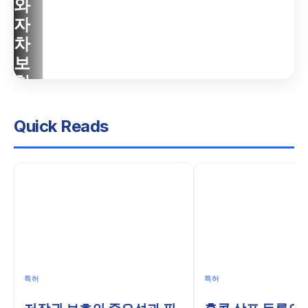
와
과
회:
자
특
중
차
허
요
보
출
성
험
원
과
의
과
등
중
정
록
Quick Reads
요
이
방
성
해
법
하
NXT
NXT
기
Web.
Web.
The
NXT
The
next
Web.
next
web.
The
web.
특허
특허
next
web.