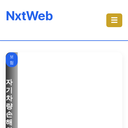
NxtWeb
☰
Featured
보
특
특
험
허
허
자
음
로
기
식
고
차
특
상
량
허
표
손
비
권
해
용
조