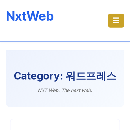
NxtWeb
☰
Category: 워드프레스
NXT Web. The next web.