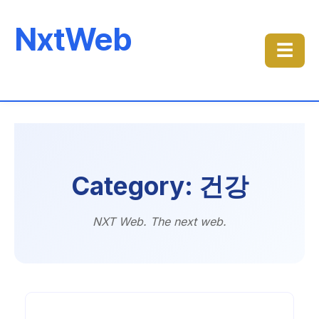
NxtWeb
☰
Category: 건강
NXT Web. The next web.