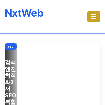
NxtWeb
☰
Featured
seo
홈
홈
페
페
이
이
검색
지
지
제
제
엔진
작
작
최적
화에
홈
홈
서
페
페
SEO
이
이
복합