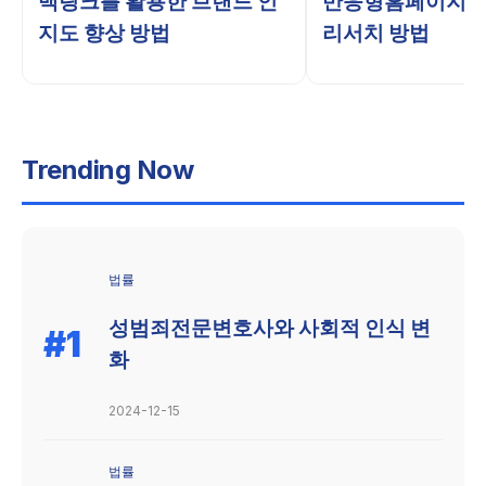
백링크를 활용한 브랜드 인
반응형홈페이지제
구
NXT
지도 향상 방법
리서치 방법
소
Web.
개
The
next
NXT
web.
Web.
Trending Now
The
next
web.
법률
성범죄전문변호사와 사회적 인식 변
#1
화
2024-12-15
법률