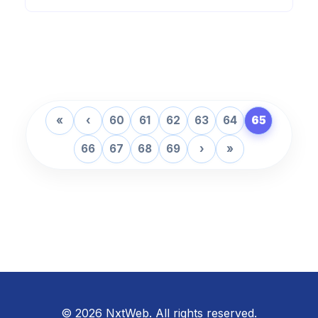
«
‹
60
61
62
63
64
65
66
67
68
69
›
»
© 2026 NxtWeb. All rights reserved.