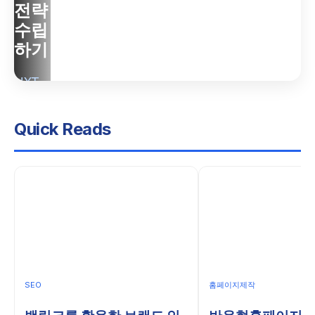
지
지
전략
제
제
수립
작
작
하기
업
업
체
체
NXT
를
에
Web.
통
서
The
Quick Reads
한
사
next
모
용
web.
바
되
일
는
최
최
적
신
화
개
전
발
SEO
홈페이지제작
략
도