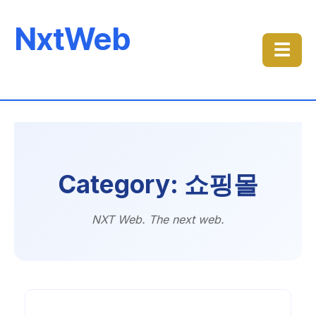
NxtWeb
☰
Category: 쇼핑몰
NXT Web. The next web.