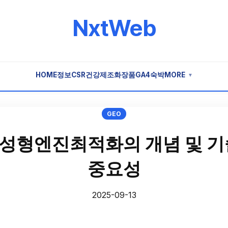
NxtWeb
HOME
정보
CSR
건강
제조
화장품
GA4
숙박
MORE
▼
GEO
o 생성형엔진최적화의 개념 및 
중요성
2025-09-13