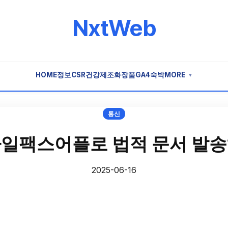
NxtWeb
HOME
정보
CSR
건강
제조
화장품
GA4
숙박
MORE
▼
통신
일팩스어플로 법적 문서 발
2025-06-16