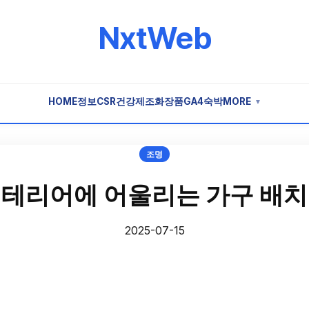
NxtWeb
HOME
정보
CSR
건강
제조
화장품
GA4
숙박
MORE
▼
조명
인테리어에 어울리는 가구 배치
2025-07-15