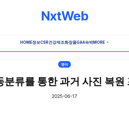
NxtWeb
HOME
정보
CSR
건강
제조
화장품
GA4
숙박
MORE
▼
영어
동분류를 통한 과거 사진 복원
2025-06-17