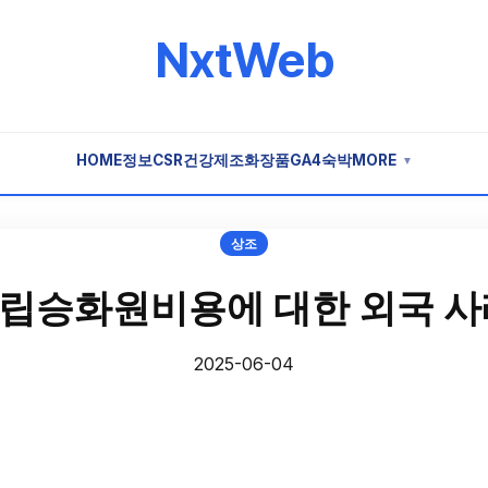
NxtWeb
HOME
정보
CSR
건강
제조
화장품
GA4
숙박
MORE
▼
상조
립승화원비용에 대한 외국 사
2025-06-04