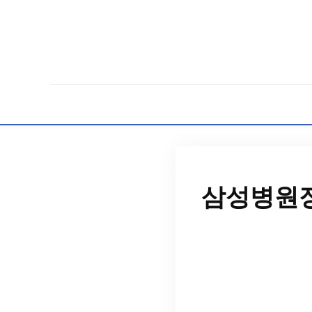
삼성병원장