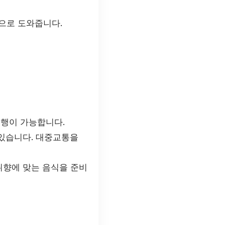
으로 도와줍니다.
진행이 가능합니다.
 있습니다. 대중교통을
취향에 맞는 음식을 준비