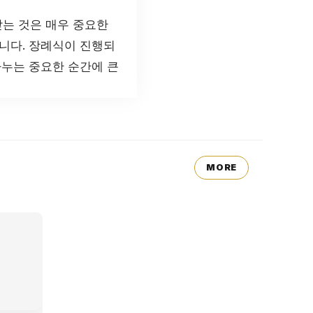
는 것은 매우 중요한
니다. 장례식이 진행되
나누는 중요한 순간에 큰
MORE