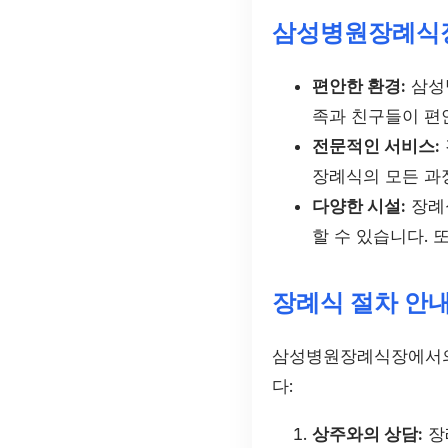
삼성병원장례식장
편안한 환경:
삼성
족과 친구들이 편
전문적인 서비스:
장례식의 모든 과
다양한 시설:
장례
할 수 있습니다. 
장례식 절차 안
삼성병원장례식장에서의
다:
상주와의 상담:
장