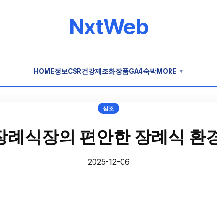
NxtWeb
HOME
정보
CSR
건강
제조
화장품
GA4
숙박
MORE
▼
상조
례식장의 편안한 장례식 환
2025-12-06