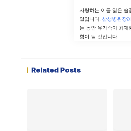
사랑하는 이를 잃은 슬
일입니다.
삼성병원장
는 동안 유가족이 최대
힘이 될 것입니다.
Related Posts