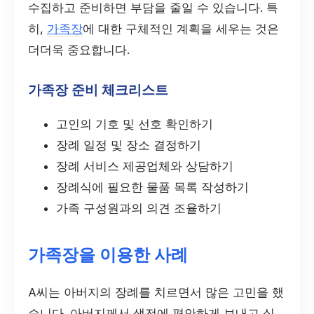
수집하고 준비하면 부담을 줄일 수 있습니다. 특
히,
가족장
에 대한 구체적인 계획을 세우는 것은
더더욱 중요합니다.
가족장 준비 체크리스트
고인의 기호 및 선호 확인하기
장례 일정 및 장소 결정하기
장례 서비스 제공업체와 상담하기
장례식에 필요한 물품 목록 작성하기
가족 구성원과의 의견 조율하기
가족장을 이용한 사례
A씨는 아버지의 장례를 치르면서 많은 고민을 했
습니다. 아버지께서 생전에 편안하게 보내고 싶