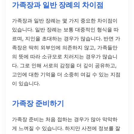
가족장과 일반 장례의 차이점
가족장과 일반 장례는 몇 가지 중요한 차이점이
있습니다. 일반 장례는 보통 대중적인 형식을 따
르며, 지인을 초대하는 경우가 많습니다. 반면 가
족장은 딱히 외부인에 의존하지 않고, 가족들만
의 뜻에 따라 소규모로 치러지는 경우가 많습니
다. 그로 인해 서로의 감정을 더 깊이 공유하고,
고인에 대한 기억을 더 소중히 여길 수 있는 지점
이 있습니다.
가족장 준비하기
가족장 준비는 처음 접하는 경우가 많아 막막하
게 느껴질 수 있습니다. 하지만 사전에 정보를 잘