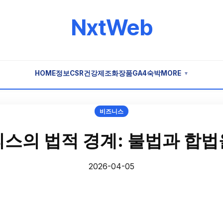
NxtWeb
HOME
정보
CSR
건강
제조
화장품
GA4
숙박
MORE
▼
비즈니스
스의 법적 경계: 불법과 합
2026-04-05