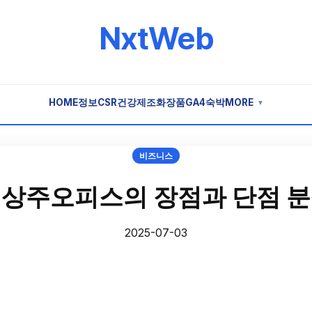
NxtWeb
HOME
정보
CSR
건강
제조
화장품
GA4
숙박
MORE
▼
비즈니스
상주오피스의 장점과 단점 
2025-07-03