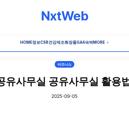
NxtWeb
HOME
정보
CSR
건강
제조
화장품
GA4
숙박
MORE
▼
비즈니스
공유사무실 공유사무실 활용법
2025-09-05