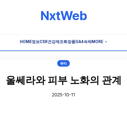
NxtWeb
HOME
정보
CSR
건강
제조
화장품
GA4
숙박
MORE
▼
뷰티
울쎄라와 피부 노화의 관계
2025-10-11