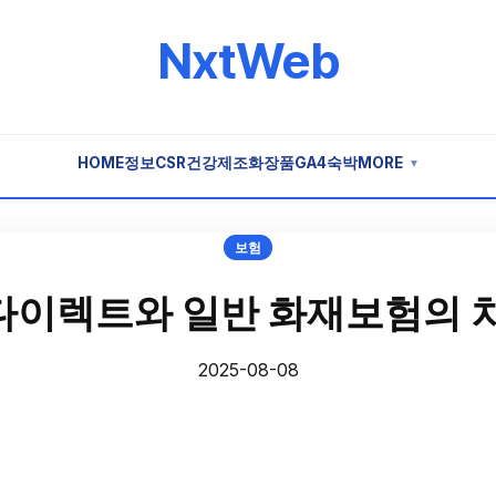
NxtWeb
HOME
정보
CSR
건강
제조
화장품
GA4
숙박
MORE
▼
보험
이렉트와 일반 화재보험의 
2025-08-08