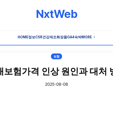
NxtWeb
HOME
정보
CSR
건강
제조
화장품
GA4
숙박
MORE
▼
보험
재보험가격 인상 원인과 대처 
2025-08-08