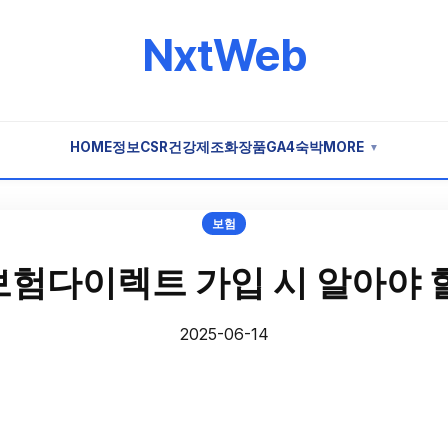
NxtWeb
HOME
정보
CSR
건강
제조
화장품
GA4
숙박
MORE
▼
보험
험다이렉트 가입 시 알아야 
2025-06-14