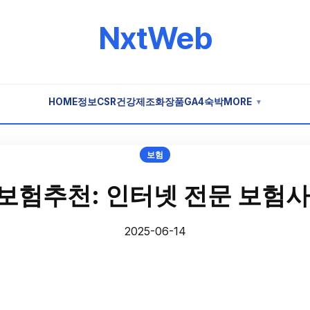
NxtWeb
HOME
정보
CSR
건강
제조
화장품
GA4
숙박
MORE
▼
보험
보험추천: 인터넷 전문 보험사
2025-06-14