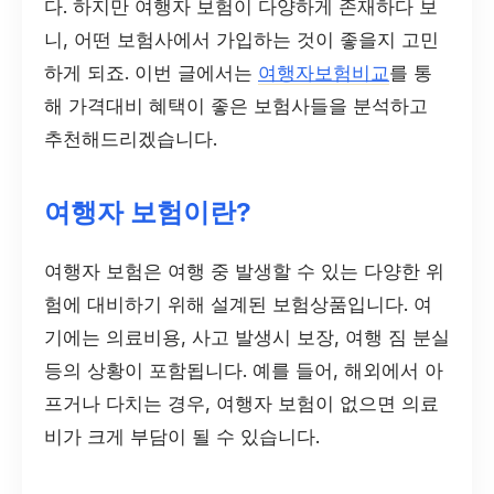
다. 하지만 여행자 보험이 다양하게 존재하다 보
니, 어떤 보험사에서 가입하는 것이 좋을지 고민
하게 되죠. 이번 글에서는
여행자보험비교
를 통
해 가격대비 혜택이 좋은 보험사들을 분석하고
추천해드리겠습니다.
여행자 보험이란?
여행자 보험은 여행 중 발생할 수 있는 다양한 위
험에 대비하기 위해 설계된 보험상품입니다. 여
기에는 의료비용, 사고 발생시 보장, 여행 짐 분실
등의 상황이 포함됩니다. 예를 들어, 해외에서 아
프거나 다치는 경우, 여행자 보험이 없으면 의료
비가 크게 부담이 될 수 있습니다.