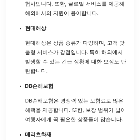
험사입니다. 또한, 글로벌 서비스를 제공해
해외에서의 지원이 용이합니다.
현대해상
현대해상은 상품 종류가 다양하며, 고객 맞
춤형 서비스가 강점입니다. 특히 해외에서
발생할 수 있는 긴급 상황에 대한 보장도 탄
탄합니다.
DB손해보험
DB손해보험은 경쟁력 있는 보험료로 많은
혜택을 제공합니다. 또한, 보장 범위가 넓어
여행자에게 꼭 필요한 상품들이 많습니다.
메리츠화재