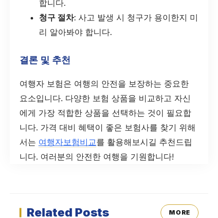
합니다.
청구 절차
: 사고 발생 시 청구가 용이한지 미
리 알아봐야 합니다.
결론 및 추천
여행자 보험은 여행의 안전을 보장하는 중요한
요소입니다. 다양한 보험 상품을 비교하고 자신
에게 가장 적합한 상품을 선택하는 것이 필요합
니다. 가격 대비 혜택이 좋은 보험사를 찾기 위해
서는
여행자보험비교
를 활용해보시길 추천드립
니다. 여러분의 안전한 여행을 기원합니다!
Related Posts
MORE