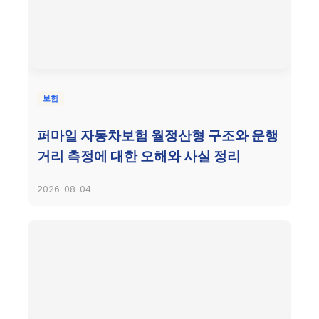
보험
퍼마일 자동차보험 월정산형 구조와 운행
거리 측정에 대한 오해와 사실 정리
2026-08-04