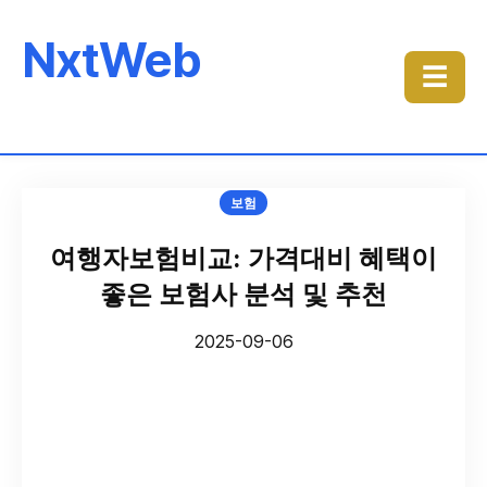
NxtWeb
☰
보험
여행자보험비교: 가격대비 혜택이
좋은 보험사 분석 및 추천
2025-09-06