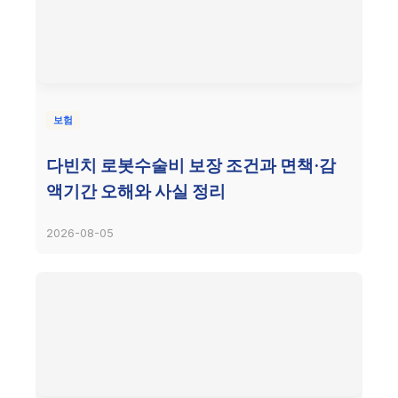
보험
다빈치 로봇수술비 보장 조건과 면책·감
액기간 오해와 사실 정리
2026-08-05