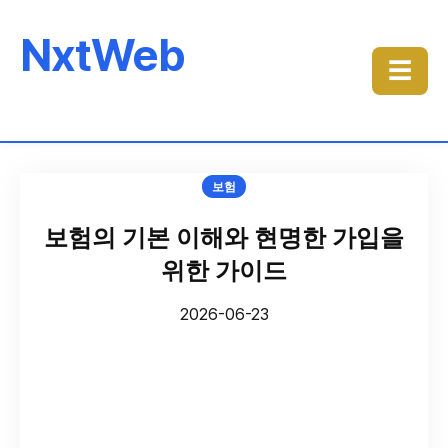
NxtWeb
☰
보험
보험의 기본 이해와 현명한 가입을
위한 가이드
2026-06-23