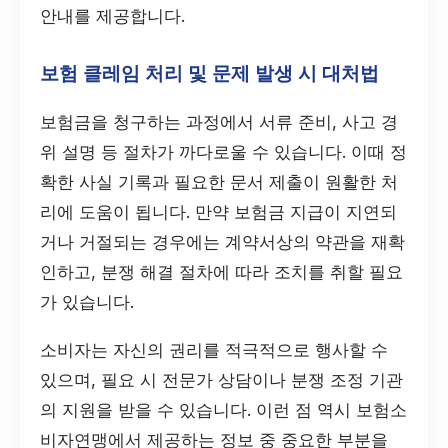
안내를 제공합니다.
보험 클레임 처리 및 문제 발생 시 대처법
보험금을 청구하는 과정에서 서류 준비, 사고 경
위 설명 등 절차가 까다로울 수 있습니다. 이때 정
확한 사실 기록과 필요한 문서 제출이 원활한 처
리에 도움이 됩니다. 만약 보험금 지급이 지연되
거나 거절되는 경우에는 계약서상의 약관을 재확
인하고, 분쟁 해결 절차에 따라 조치를 취할 필요
가 있습니다.
소비자는 자신의 권리를 적극적으로 행사할 수
있으며, 필요 시 전문가 상담이나 분쟁 조정 기관
의 지원을 받을 수 있습니다. 이런 점 역시 보험소
비자연맹에서 제공하는 정보 중 중요한 부분을