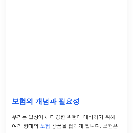
보험의 개념과 필요성
우리는 일상에서 다양한 위험에 대비하기 위해
여러 형태의
보험
상품을 접하게 됩니다. 보험은