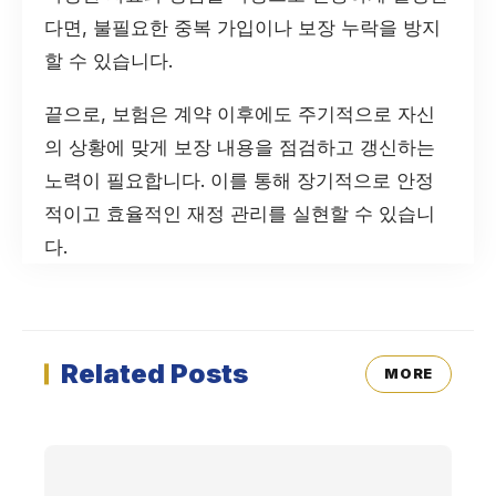
다면, 불필요한 중복 가입이나 보장 누락을 방지
할 수 있습니다.
끝으로, 보험은 계약 이후에도 주기적으로 자신
의 상황에 맞게 보장 내용을 점검하고 갱신하는
노력이 필요합니다. 이를 통해 장기적으로 안정
적이고 효율적인 재정 관리를 실현할 수 있습니
다.
Related Posts
MORE