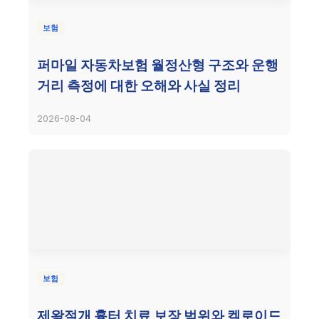
보험
퍼마일 자동차보험 월정산형 구조와 운행
거리 측정에 대한 오해와 사실 정리
2026-08-04
보험
제왕절개 흉터 치료 보장 범위와 켈로이드