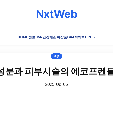
NxtWeb
HOME
정보
CSR
건강
제조
화장품
GA4
숙박
MORE
▼
병원
성분과 피부시술의 에코프렌들
2025-08-05