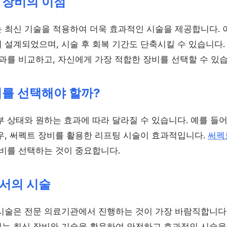
 장비의 이점
 최신 기술을 적용하여 더욱 효과적인 시술을 제공합니다.
 설계되었으며, 시술 후 회복 기간도 단축시킬 수 있습니다.
효과를 비교하고, 자신에게 가장 적합한 장비를 선택할 수 있습
비를 선택해야 할까?
 상태와 원하는 효과에 따라 달라질 수 있습니다. 예를 들어
우, 써펙트 장비를 활용한 리프팅 시술이 효과적입니다.
써펙
장비를 선택하는 것이 중요합니다.
서의 시술
시술은 전문 의료기관에서 진행하는 것이 가장 바람직합니다
는 최신 장비와 기술을 활용하여 안전하고 효과적인 시술을