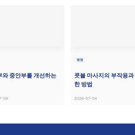
병원
부와 중안부를 개선하는
콧볼 마사지의 부작용과
한 방법
7-09
2026-07-04