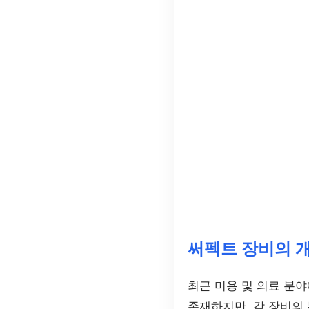
써펙트 장비의 
최근 미용 및 의료 분
존재하지만, 각 장비의