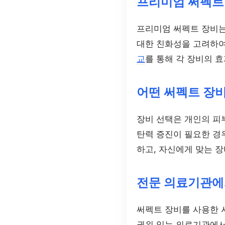
프리미엄 써펙트
프리미엄 써펙트 장비는
대한 친화성을 고려하여
교
를 통해 각 장비의 
어떤 써펙트 장
장비 선택은 개인의 피부
탄력 증진이 필요한 경
하고, 자신에게 맞는 
전문 의료기관에
써펙트 장비를 사용한 
권위 있는 의료기관에서