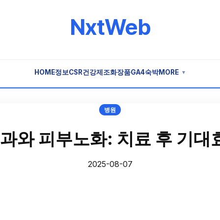
NxtWeb
HOME
정보
CSR
건강
제조
화장품
GA4
숙박
MORE
▼
병원
과와 피부노화: 치료 후 기대
2025-08-07