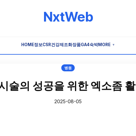
NxtWeb
HOME
정보
CSR
건강
제조
화장품
GA4
숙박
MORE
▼
병원
시술의 성공을 위한 엑소좀 활
2025-08-05