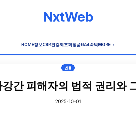
NxtWeb
HOME
정보
CSR
건강
제조
화장품
GA4
숙박
MORE
▼
법률
강간 피해자의 법적 권리와 그
2025-10-01