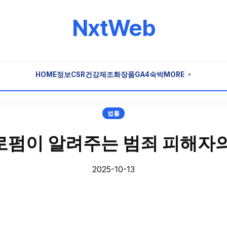
NxtWeb
HOME
정보
CSR
건강
제조
화장품
GA4
숙박
MORE
▼
법률
로펌이 알려주는 범죄 피해자의
2025-10-13